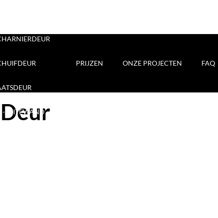
STALEN DEUREN
CHARNIERDEUR
CHUIFDEUR
PRIJZEN
ONZE PROJECTEN
FAQ
AATSDEUR
 Deur
N-SUITEWAND
 stalen deur van MijnStalenDeur
ijdens de montage van glazen deuren. Die vroege erva