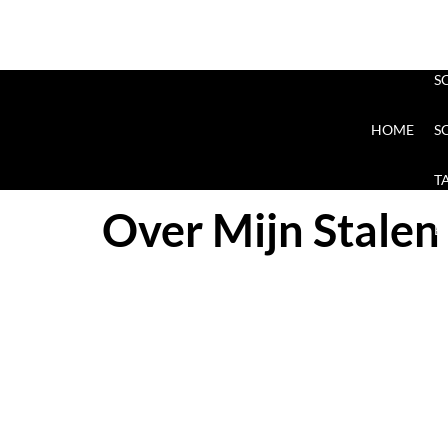
S
HOME
S
T
Over Mijn Stalen
E
Stijlvol wonen begint met een échte
Als kind liep ik al met mijn vader mee t