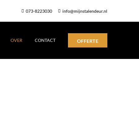
073-8223030
info@mijnstalendeur.nl
OVER
CONTACT
OFFERTE
ring wekte mijn passie voor vakmanschap