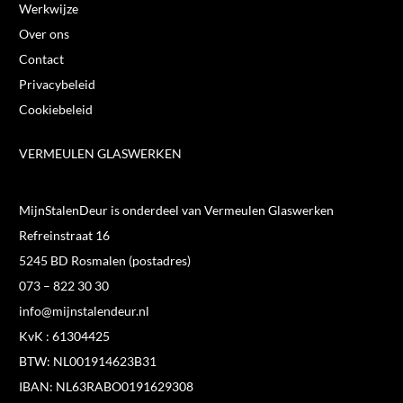
Werkwijze
Over ons
Contact
Privacybeleid
Cookiebeleid
VERMEULEN GLASWERKEN
MijnStalenDeur is onderdeel van Vermeulen Glaswerken
Refreinstraat 16
5245 BD Rosmalen (postadres)
073 – 822 30 30
info@mijnstalendeur.nl
KvK : 61304425
BTW: NL001914623B31
IBAN: NL63RABO0191629308